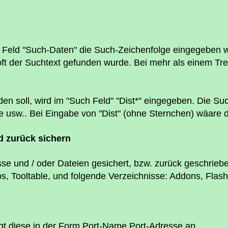
Feld "Such-Daten" die Such-Zeichenfolge eingegeben we
 oft der Suchtext gefunden wurde. Bei mehr als einem Tre
en soll, wird im "Such Feld" "Dist*" eingegeben. Die Su
ce usw.. Bei Eingabe von "Dist" (ohne Sternchen) wäare 
nd zurück sichern
e und / oder Dateien gesichert, bzw. zurück geschrieb
acros, Tooltable, und folgende Verzeichnisse: Addons, F
gt diese in der Form Port-Name Port-Adresse an.