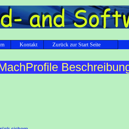
um
Kontakt
Zurück zur Start Seite
MachProfile Beschreibun